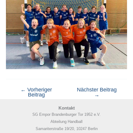
←
Vorheriger
Nächster Beitrag
Beitrag
→
Kontakt
SG Empor Brandenburger Tor 1952 e.V.
Abteilung Handball
Samariterstraße 19/20, 10247 Berlin