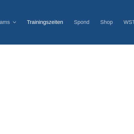
eams
Trainingszeiten
Spond
Shop
WS