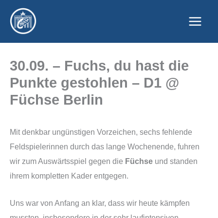
Zum
Inhalt
springen
30.09. – Fuchs, du hast die
Punkte gestohlen – D1 @
Füchse Berlin
Mit denkbar ungünstigen Vorzeichen, sechs fehlende
Feldspielerinnen durch das lange Wochenende, fuhren
wir zum Auswärtsspiel gegen die
Füchse
und standen
ihrem kompletten Kader entgegen.
Uns war von Anfang an klar, dass wir heute kämpfen
mussten, insbesondere in der sehr laufintensiven