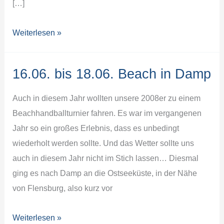
[…]
SG
Weiterlesen »
EBT
Berlin
16.06. bis 18.06. Beach in Damp
e.V
–
Auch in diesem Jahr wollten unsere 2008er zu einem
deutsch-
Beachhandballturnier fahren. Es war im vergangenen
polnische
Jahr so ein großes Erlebnis, dass es unbedingt
Jugendbegegnung
wiederholt werden sollte. Und das Wetter sollte uns
auch in diesem Jahr nicht im Stich lassen… Diesmal
ging es nach Damp an die Ostseeküste, in der Nähe
von Flensburg, also kurz vor
16.06.
Weiterlesen »