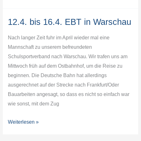
bis
18.06.
12.4. bis 16.4. EBT in Warschau
Beach
in
Nach langer Zeit fuhr im April wieder mal eine
Damp
Mannschaft zu unserem befreundeten
Schulsportverband nach Warschau. Wir trafen uns am
Mittwoch früh auf dem Ostbahnhof, um die Reise zu
beginnen. Die Deutsche Bahn hat allerdings
ausgerechnet auf der Strecke nach Frankfurt/Oder
Bauarbeiten angesagt, so dass es nicht so einfach war
wie sonst, mit dem Zug
12.4.
Weiterlesen »
bis
16.4.